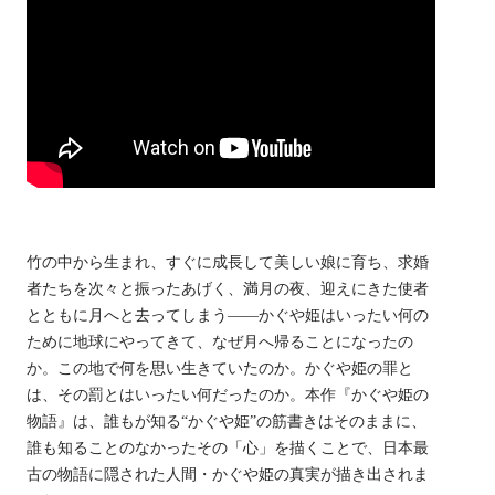
竹の中から生まれ、すぐに成長して美しい娘に育ち、求婚
者たちを次々と振ったあげく、満月の夜、迎えにきた使者
とともに月へと去ってしまう――かぐや姫はいったい何の
ために地球にやってきて、なぜ月へ帰ることになったの
か。この地で何を思い生きていたのか。かぐや姫の罪と
は、その罰とはいったい何だったのか。本作『かぐや姫の
物語』は、誰もが知る“かぐや姫”の筋書きはそのままに、
誰も知ることのなかったその「心」を描くことで、日本最
古の物語に隠された人間・かぐや姫の真実が描き出されま