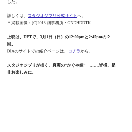
した。…….
詳しくは、
スタジオジブリ公式サイト
へ。
＊掲載画像：(C)2013 畑事務所・GNDHDDTK
上映は、DFTで、3月1日（日）の12:00pmと2:45pmの２
回。
DIAのサイトでの紹介ページは、
コチラ
から。
スタジオジブリが描く、真実の”かぐや姫” …….皆様、是
非お楽しみに。
＊今回の『かぐや姫の物語』の上映は、「ひな祭り２０２
０」と同日開催の3月1日です。映画、イベントと盛りだく
さんです。是非、ご家族、お友達など沢山の方をお誘いに
なり、お楽しみください。
皆様のご来場、心よりお待ちしております。