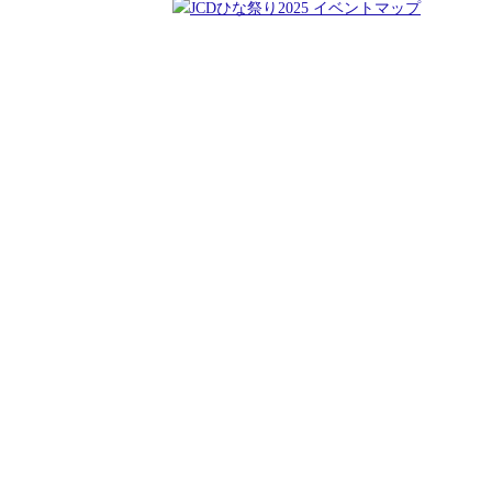
＊イベントマップとイベントスケジュール
JCD NEWS LETTER 2025 ひな祭り特集号 (NO.
＊上記の画像をクリックしてPDFファイルでご覧
＊バックナンバーは、NEWSLETTERのリンクを
過去のイベント 2017-2020