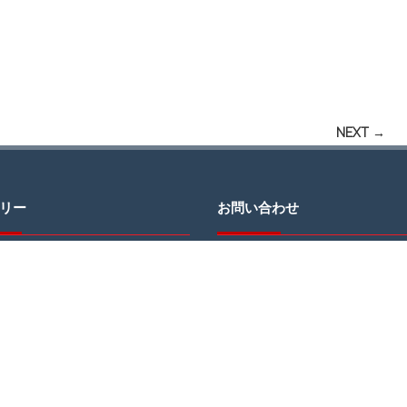
NEXT →
リー
お問い合わせ
JCDへのお問い合わせ・ご質問はお
わせページのフォームをご利用にな
信ください。
＊返信にお時間をいただく場合がご
す。予めご了承ください。