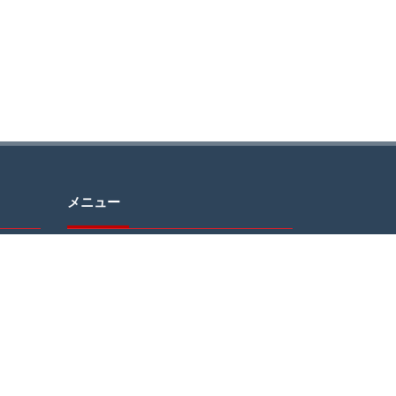
メニュー
問い合
HOME
り、送
ABOUT
MESSAGE
ざいま
GALLERY