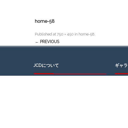
home-58
Published
at
750 × 450
in
home-58
.
← PREVIOUS
JCDについて
ギャラ
JAPAN CULTURAL DEVELOPMENT（日本
文化開発）、通称JCDは、ミシガン州デト
ロイトでの日本文化の紹介を通じて、地域
社会と日本社会の交流を促進するグループ
です。