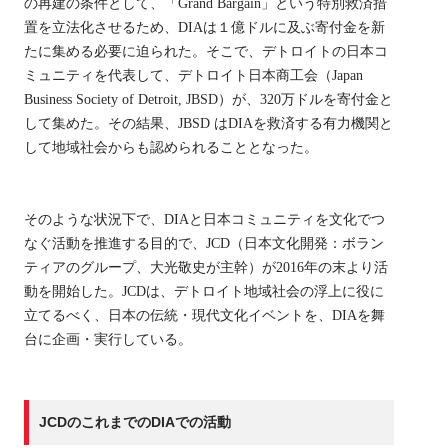
の再建の条件として、「Grand Bargain」という特別救済措
置を立法化させるため、DIAは１億ドルに及ぶ寄付金を新
たに集める必要に迫られた。そこで、デトロイトの日本コ
ミュニティを代表して、デトロイト日本商工会（Japan
Business Society of Detroit, JBSD）が、320万ドルを寄付金と
して集めた。その結果、JBSD はDIAを救済する有力機関と
して地域社会からも認められることとなった。
そのような状況下で、DIAと日本コミュニティを文化でつ
なぐ活動を推進する目的で、JCD（日本文化開発：ボラン
ティアのグループ、大光敬史が主幹）が2016年の末より活
動を開始した。JCDは、デトロイト地域社会の浮上に役に
立てるべく、日本の伝統・現代文化イベントを、DIAを舞
台に企画・実行している。
JCDのこれまでのDIAでの活動