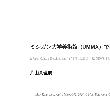
ミシガン大学美術館（UMMA）
Japan Cultural Development
/
8月 14, 2019
/
NEWS
,
PR
片山真理展
Mari Katayama, you’re Mine #002, 2014. © Mari Katayama. Cou