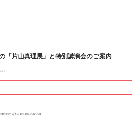
での「片山真理展」と特別講演会のご案内
ESS
rtesy of rin art association