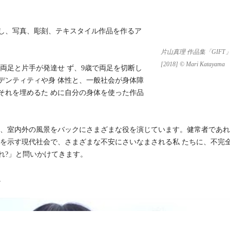
とし、写真、彫刻、テキスタイル作品を作るア
片山真理 作品集「GIFT
[2018] © Mari Katayama
足と片手が発達せ ず、9歳で両足を切断し
゙ンティティや身 体性と、一般社会が身体障
、それを埋めるた めに自分の身体を使った作品
、室内外の風景をバックにさまざまな役を演じています。健常者であ
関心を示す現代社会で、さまざまな不安にさいなまされる私 たちに、不完
゙れ?」と問いかけてきます。
。