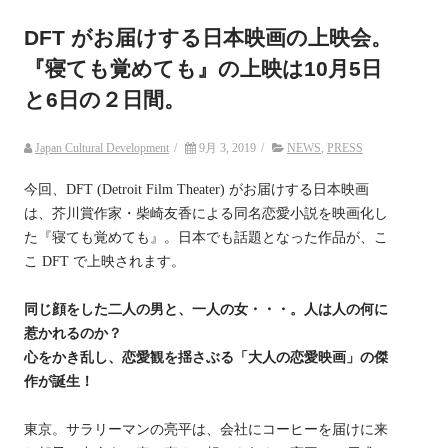
DFT がお届けする日本映画の上映会。
『寝ても覚めても』の上映は10月5日
と6日の２日間。
Japan Cultural Development
/
9月 3, 2019
/
NEWS
,
PRESS
今回、DFT (Detroit Film Theater) がお届けする日本映画
は、芥川賞作家・柴崎友香による同名恋愛小説を映画化し
た『寝ても覚めても』。日本でも話題となった作品が、こ
こ DFT で上映されます。
同じ顔をした二人の男と、一人の女・・・。人は人の何に
惹かれるのか？
心をかき乱し、恋愛観を揺さぶる「大人の恋愛映画」の傑
作が誕生！
東京。サラリーマンの亮平は、会社にコーヒーを届けに来