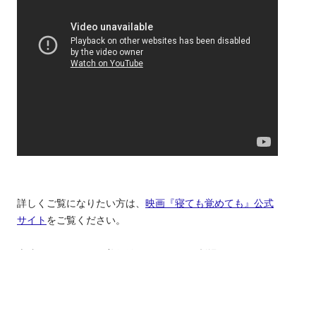
詳しくご覧になりたい方は、
映画『寝ても覚めても』公式
サイト
をご覧ください。
上映は、デトロイト美術館 Auditorium （劇場）にて、2019
年10月５日（土）と６日（日）の公開です。
入場料は、$5.00ですが、DIAメンバーは無料です。