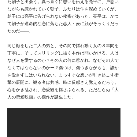
た朝子と出会う。真っ直ぐに想いを伝える亮平に、戸惑い
ながらも惹かれていく朝子。ふたりは仲を深めていくが、
朝子には亮平に告げられない秘密があった。亮平は、かつ
て朝子が運命的な恋に落ちた恋人・麦に顔がそっくりだっ
たのだ――。
同じ顔をした二人の男と、その間で揺れ動く女の８年間を
丁寧に、そしてスリリングに描く本作は問いかける。人は
なぜ人を愛するのか？その人の何に惹かれ、なぜその人で
なくてはならないのかー？傷つけ、傷つきながらも、誰か
を愛さずにはいられない。まっすぐな想いが引き起こす衝
撃の展開に、観る者は共感、時に反感さえ覚えるだろう。
心をかき乱され、恋愛観を揺さぶられる、ただならぬ「大
人の恋愛映画」の傑作が誕生した。