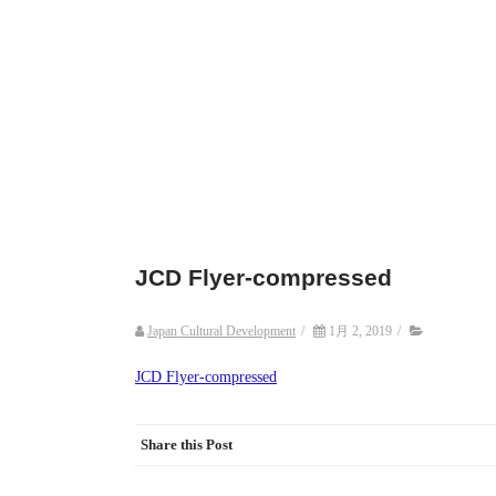
JCD Flyer-compressed
Japan Cultural Development
/
1月 2, 2019
/
JCD Flyer-compressed
Share this Post