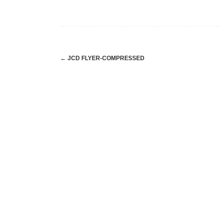
Post
←
JCD FLYER-COMPRESSED
navigation