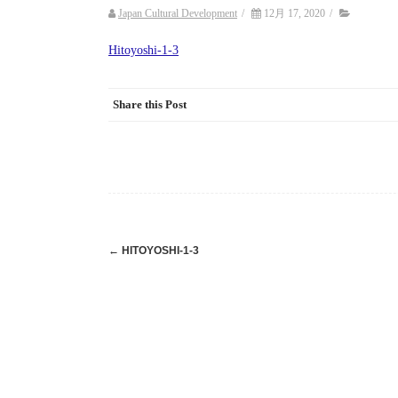
Japan Cultural Development
/
12月 17, 2020
/
Hitoyoshi-1-3
Share this Post
Post
←
HITOYOSHI-1-3
navigation