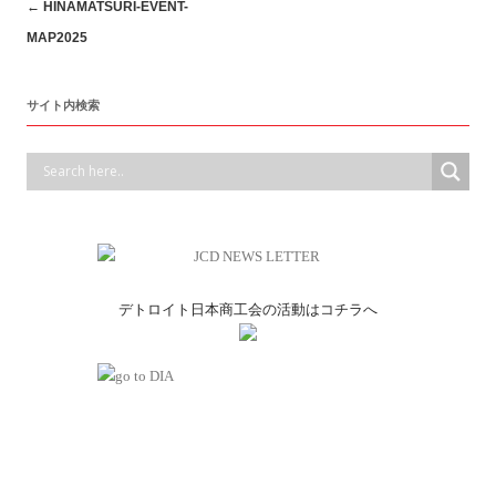
Post
←
HINAMATSURI-EVENT-
MAP2025
navigation
サイト内検索
デトロイト日本商工会の活動はコチラへ