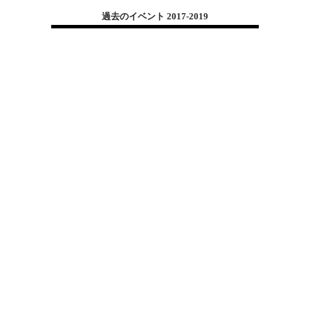
過去のイベント 2017-2019
主幹メッセージ
私たち、日本文化開発（JCD）は、DIAで日本文化関連のイベントを
企画、実行するグループとして2016年末に活動を開始しました。
ボランティアだけで構成されているJCDですが、長くこの活動を継続