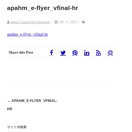
apahm_e-flyer_vfinal-hr
Japan Cultural Development
/
5月 17, 2021
/
apahm_e-flyer_vfinal-hr
Share this Post
Post
←
APAHM_E-FLYER_VFINAL-
HR
navigation
サイト内検索