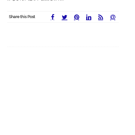
Share this Post
Post
←
『ひな祭り2019：IMAGINE
豊⽥市⼩原町の紙漉き職⼈加納師
JAPAN』オフィシャルビデオ
匠ご夫妻による 「JCD ⼯芸師レジ
navigation
デントプログラム」のご案内
→
サイト内検索