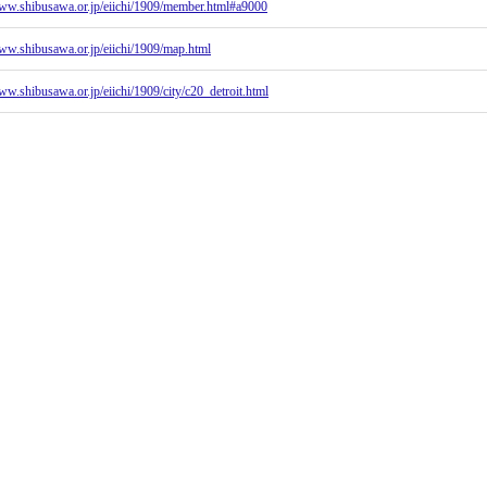
www.shibusawa.or.jp/eiichi/1909/member.html#a9000
www.shibusawa.or.jp/eiichi/1909/map.html
ww.shibusawa.or.jp/eiichi/1909/city/c20_detroit.html
/tobeijitsugyodan.hatenablog.com/archive/category/渋沢栄一デトロイト訪問記
en.wikipedia.org/wiki/Parke-Davis
英語版：
http://www.jokichi-takamine.com/
日本語版 高峰譲吉博士研究会：
https://npo-takamine.org/
ipedia：
https://ja.wikipedia.org/wiki/高峰譲吉
n.wikipedia.org/wiki/Packard
en.wikipedia.org/wiki/Burroughs_Corporation
/ja.wikipedia.org/wiki/廃仏毀釈
mpsi.wayne.edu/profile/cv7352