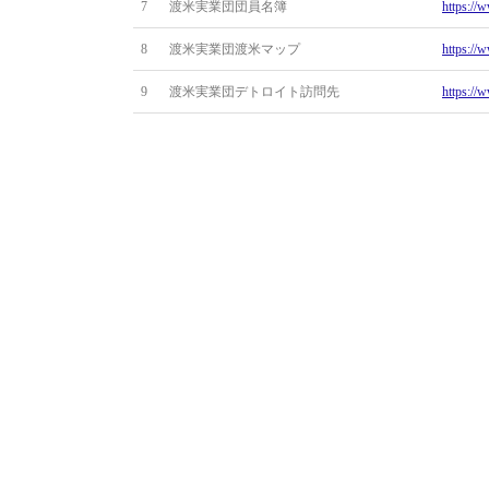
7
渡米実業団団員名簿
https://
8
渡米実業団渡米マップ
https://
9
渡米実業団デトロイト訪問先
https://w
10
渡米実業団記録：
https:/
渋沢栄一デトロイト訪問記
11
Parke-Davis社のWikipedia
https://
12
高峰譲吉
(ア) 
(イ) 
(ウ) Wik
13
Packard社のWikipedia
https://e
14
Burroughs CorporationのWikipedia
https://
15
廃仏毀釈のWikipedia
https:/
16
William Colburn館長
https://