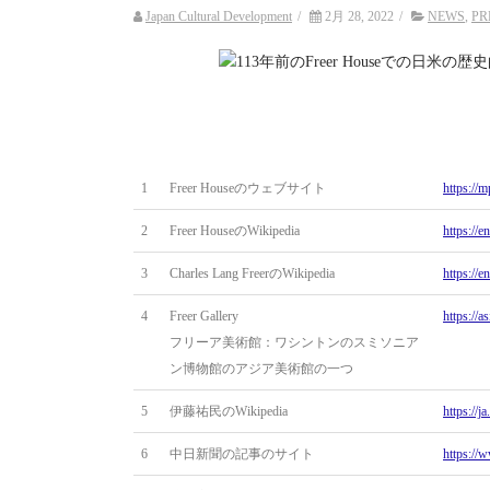
Japan Cultural Development
/
2月 28, 2022
/
NEWS
,
PR
1
Freer Houseのウェブサイト
https://
2
Freer HouseのWikipedia
https://
3
Charles Lang FreerのWikipedia
https://
4
Freer Gallery
https://a
フリーア美術館：ワシントンのスミソニア
ン博物館のアジア美術館の一つ
5
伊藤祐民のWikipedia
https:/
6
中日新聞の記事のサイト
https://