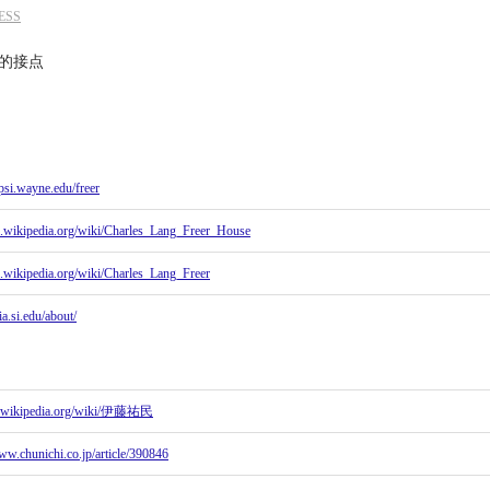
ESS
mpsi.wayne.edu/freer
en.wikipedia.org/wiki/Charles_Lang_Freer_House
en.wikipedia.org/wiki/Charles_Lang_Freer
sia.si.edu/about/
/ja.wikipedia.org/wiki/伊藤祐民
www.chunichi.co.jp/article/390846