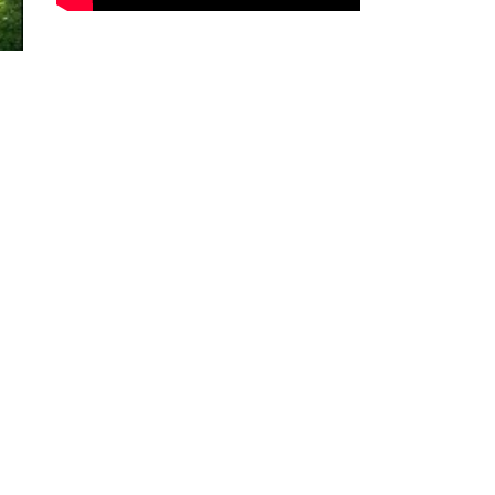
主幹メッセージ
私たち、日本文化開発（JCD）は、DIAで日本
文化関連のイベントを企画、実行するグループ
として2016年末に活動を開始しました。
ボランティアだけで構成されているJCDです
が、長くこの活動を継続させていくことで、ミ
シガン州全域の方々、ゆくゆくは全米から注目
していただけるようなイベントを目指して邁進
いたします。どうぞ、皆様のご支援、ご協力を
よろしくお願い申し上げます。