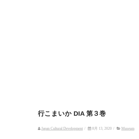
行こまいか DIA 第３巻
Japan Cultural Development
/
8月 13, 2020
/
Museum