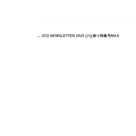
Post
←
JCD NEWSLETTER 2025 ひな祭り特集号MAX
navigation