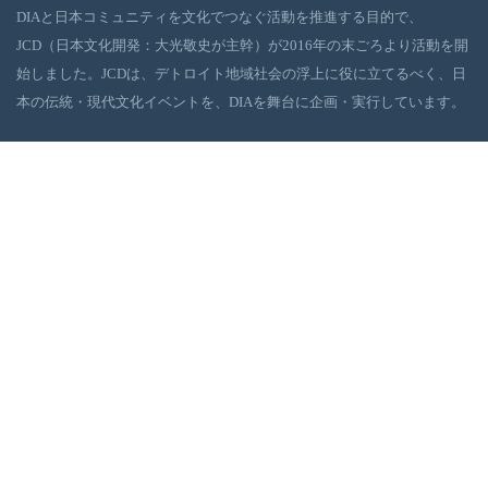
DIAと日本コミュニティを文化でつなぐ活動を推進する目的で、
JCD（日本文化開発：大光敬史が主幹）が2016年の末ごろより活動を開
始しました。JCDは、デトロイト地域社会の浮上に役に立てるべく、日
本の伝統・現代文化イベントを、DIAを舞台に企画・実行しています。
ギャラリー