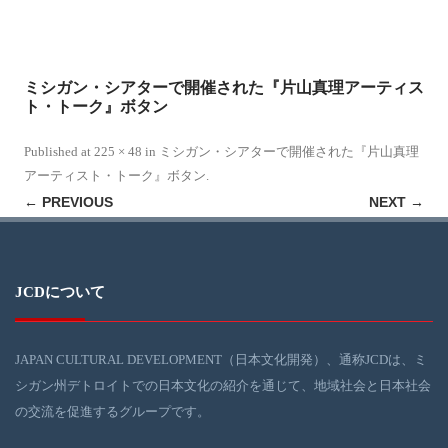
ミシガン・シアターで開催された『片山真理アーティス
ト・トーク』ボタン
Published
at
225 × 48
in
ミシガン・シアターで開催された『片山真理
アーティスト・トーク』ボタン
.
← PREVIOUS
NEXT →
JCDについて
JAPAN CULTURAL DEVELOPMENT（日本文化開発）、通称JCDは、ミ
シガン州デトロイトでの日本文化の紹介を通じて、地域社会と日本社会
の交流を促進するグループです。