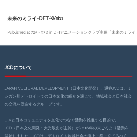
未来のミライ-DFT-Web1
Published
at
725 × 938
in
DFIアニメーションクラブ主催「未来のミライ
JCDについて
JAPAN CULTURAL DEVELOPMENT（日本文化開発）、通称JCDは、ミ
シガン州デトロイトでの日本文化の紹介を通じて、地域社会と日本社会
の交流を促進するグループです。
DIAと日本コミュニティを文化でつなぐ活動を推進する目的で、
JCD（日本文化開発：大光敬史が主幹）が2016年の末ごろより活動を
開始しました。JCDは、デトロイト地域社会の浮上に役に立てるべく、