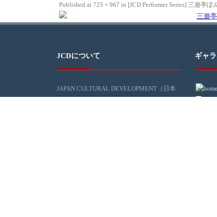
Published
at
725 × 967
in
[JCD Performer Series] 
JCDについて
ギャラ
JAPAN CULTURAL DEVELOPMENT（日本
文化開発）、通称JCDは、ミシガン州デト
ロイトでの日本文化の紹介を通じて、地域
社会と日本社会の交流を促進するグループ
です。
DIAと日本コミュニティを文化でつなぐ活
動を推進する目的で、JCD（日本文化開
発：大光敬史が主幹）が2016年の末ごろよ
り活動を開始しました。JCDは、デトロイ
ト地域社会の浮上に役に立てるべく、日本