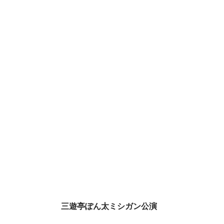
三遊亭ぽん太ミシガン公演