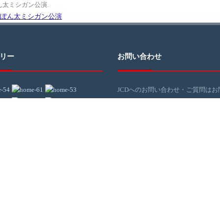
三遊亭ぽん太ミシガン公演
.
リー
お問い合わせ
JCDへのお問い合わせ・ご質問はお
わせページのフォームをご利用にな
信ください。
＊返信にお時間をいただく場合がご
す。予めご了承ください。
＊JCDでは、イベントの企画やコー
ーションをお手伝いしてくださるボ
ィアを募集しています。詳細はJCD
光敬史まで。