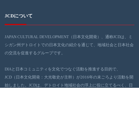
JCDについて
JAPAN CULTURAL DEVELOPMENT（日本文化開発）、通称JCDは、ミ
シガン州デトロイトでの日本文化の紹介を通じて、地域社会と日本社会
の交流を促進するグループです。
DIAと日本コミュニティを文化でつなぐ活動を推進する目的で、
JCD（日本文化開発：大光敬史が主幹）が2016年の末ごろより活動を開
始しました。JCDは、デトロイト地域社会の浮上に役に立てるべく、日
本の伝統・現代文化イベントを、DIAを舞台に企画・実行しています。
ギャラリー