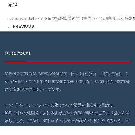
pp14
Published
at
1213 × 945
in
大塚国際美術館（鳴門市）での絵画三昧 [特別編
← PREVIOUS
JCDについて
JAPAN CULTURAL DEVELOPMENT（日本文化開発）、通称JCDは、ミ
シガン州デトロイトでの日本文化の紹介を通じて、地域社会と日本社会
の交流を促進するグループです。
DIAと日本コミュニティを文化でつなぐ活動を推進する目的で、
JCD（日本文化開発：大光敬史が主幹）が2016年の末ごろより活動を開
始しました。JCDは、デトロイト地域社会の浮上に役に立てるべく、日
本の伝統・現代文化イベントを、DIAを舞台に企画・実行しています。