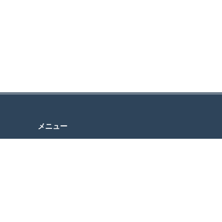
メニュー
問い合
HOME
り、送
ABOUT
MESSAGE
ざいま