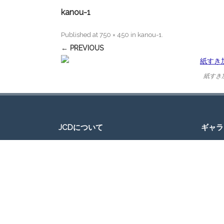
kanou-1
Published
at
750 × 450
in
kanou-1
.
← PREVIOUS
紙すき
JCDについて
ギャラ
JAPAN CULTURAL DEVELOPMENT（日本
文化開発）、通称JCDは、ミシガン州デト
ロイトでの日本文化の紹介を通じて、地域
社会と日本社会の交流を促進するグループ
です。