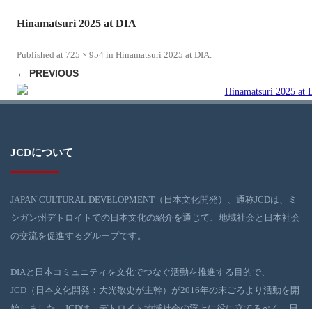
Hinamatsuri 2025 at DIA
Published
at
725 × 954
in
Hinamatsuri 2025 at DIA
.
← PREVIOUS
JCDについて
JAPAN CULTURAL DEVELOPMENT（日本文化開発）、通称JCDは、ミ
シガン州デトロイトでの日本文化の紹介を通じて、地域社会と日本社会
の交流を促進するグループです。
DIAと日本コミュニティを文化でつなぐ活動を推進する目的で、
JCD（日本文化開発：大光敬史が主幹）が2016年の末ごろより活動を開
始しました。JCDは、デトロイト地域社会の浮上に役に立てるべく、日