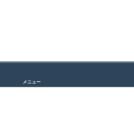
メニュー
問い合
HOME
り、送
ABOUT
MESSAGE
ざいま