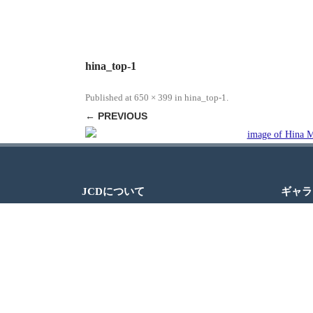
hina_top-1
Published
at
650 × 399
in
hina_top-1
.
← PREVIOUS
JCDについて
ギャラ
JAPAN CULTURAL DEVELOPMENT（日本
文化開発）、通称JCDは、ミシガン州デト
ロイトでの日本文化の紹介を通じて、地域
社会と日本社会の交流を促進するグループ
です。