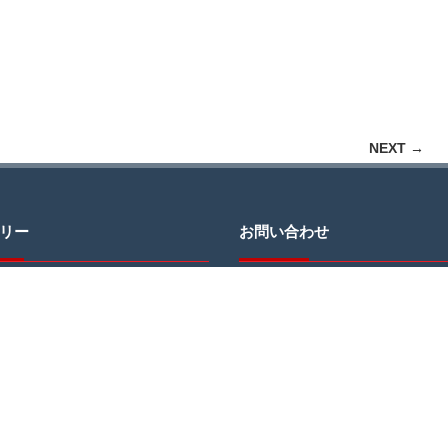
NEXT →
リー
お問い合わせ
JCDへのお問い合わせ・ご質問はお
わせページのフォームをご利用にな
信ください。
＊返信にお時間をいただく場合がご
す。予めご了承ください。