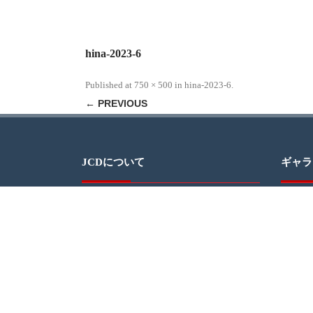
hina-2023-6
Published
at
750 × 500
in
hina-2023-6
.
← PREVIOUS
JCDについて
ギャラ
JAPAN CULTURAL DEVELOPMENT（日本
文化開発）、通称JCDは、ミシガン州デト
ロイトでの日本文化の紹介を通じて、地域
社会と日本社会の交流を促進するグループ
です。