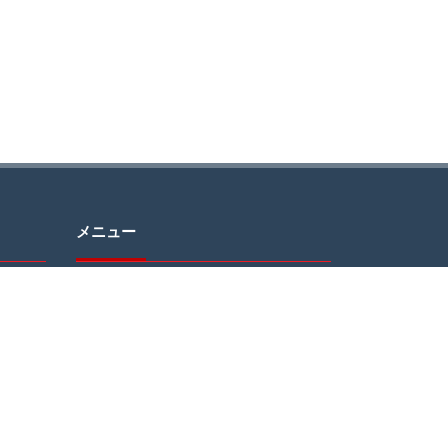
メニュー
問い合
HOME
り、送
ABOUT
MESSAGE
ざいま
GALLERY