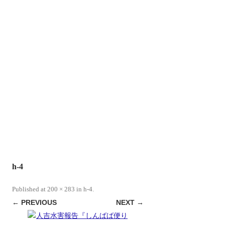
h-4
Published
at
200 × 283
in
h-4
.
← PREVIOUS
NEXT →