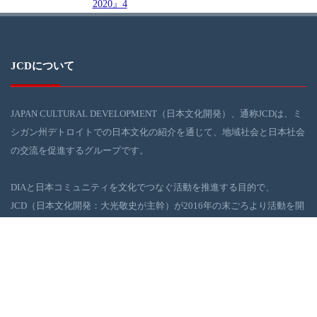
JCDについて
JAPAN CULTURAL DEVELOPMENT（日本文化開発）、通称JCDは、ミ
シガン州デトロイトでの日本文化の紹介を通じて、地域社会と日本社会
の交流を促進するグループです。
DIAと日本コミュニティを文化でつなぐ活動を推進する目的で、
JCD（日本文化開発：大光敬史が主幹）が2016年の末ごろより活動を開
始しました。JCDは、デトロイト地域社会の浮上に役に立てるべく、日
本の伝統・現代文化イベントを、DIAを舞台に企画・実行しています。
ギャラリー