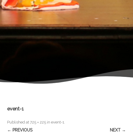
event-1
Published
at
725 × 225
in
event-1
.
← PREVIOUS
NEXT →