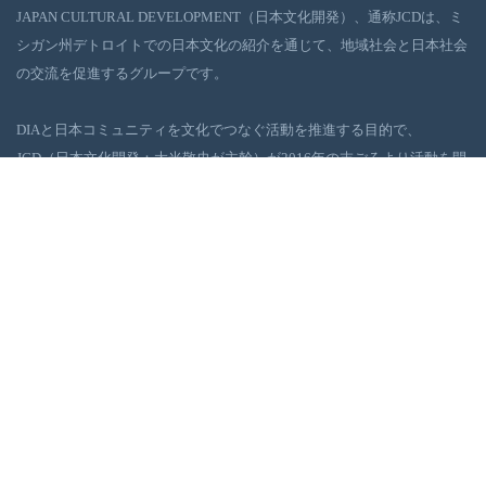
JAPAN CULTURAL DEVELOPMENT（日本文化開発）、通称JCDは、ミ
シガン州デトロイトでの日本文化の紹介を通じて、地域社会と日本社会
の交流を促進するグループです。
DIAと日本コミュニティを文化でつなぐ活動を推進する目的で、
JCD（日本文化開発：大光敬史が主幹）が2016年の末ごろより活動を開
始しました。JCDは、デトロイト地域社会の浮上に役に立てるべく、日
本の伝統・現代文化イベントを、DIAを舞台に企画・実行しています。
ギャラリー