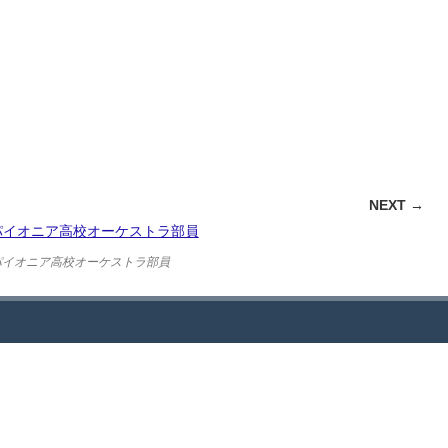
NEXT →
パイオニア高校オーケストラ部員
リー
お問い合わせ
JCDへのお問い合わせ・ご質問はお