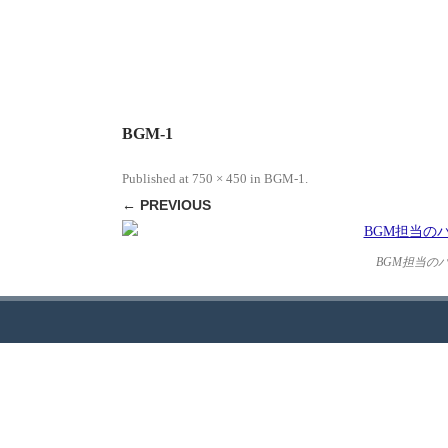
BGM-1
Published
at
750 × 450
in
BGM-1
.
← PREVIOUS
BGM担当の
JCDについて
ギャラ
JAPAN CULTURAL DEVELOPMENT（日本