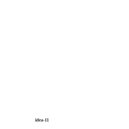
idea-11