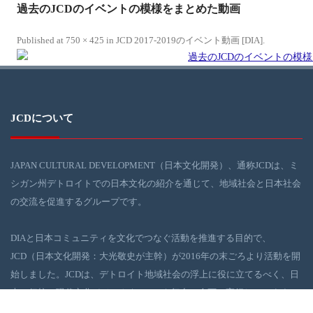
過去のJCDのイベントの模様をまとめた動画
Published
at
750 × 425
in
JCD 2017-2019のイベント動画 [DIA]
.
JCDについて
JAPAN CULTURAL DEVELOPMENT（日本文化開発）、通称JCDは、ミ
シガン州デトロイトでの日本文化の紹介を通じて、地域社会と日本社会
の交流を促進するグループです。
DIAと日本コミュニティを文化でつなぐ活動を推進する目的で、
JCD（日本文化開発：大光敬史が主幹）が2016年の末ごろより活動を開
始しました。JCDは、デトロイト地域社会の浮上に役に立てるべく、日
本の伝統・現代文化イベントを、DIAを舞台に企画・実行しています。