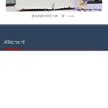
書道家藤井師匠の書-「愛・Love」
JCDについて
JAPAN CULTURAL DEVELOPMENT（日本文化開発）、通称JCDは、ミ
シガン州デトロイトでの日本文化の紹介を通じて、地域社会と日本社会
の交流を促進するグループです。
DIAと日本コミュニティを文化でつなぐ活動を推進する目的で、
JCD（日本文化開発：大光敬史が主幹）が2016年の末ごろより活動を
開始しました。JCDは、デトロイト地域社会の浮上に役に立てるべく、
日本の伝統・現代文化イベントを、DIAを舞台に企画・実行していま