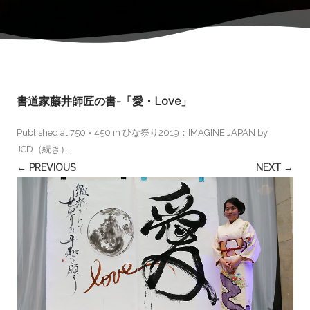
書道家藤井師匠の書-「愛・Love」
Published
at
750 × 450
in
ひな祭り2019：IMAGINE JAPAN by
JCD（続き）
.
← PREVIOUS
NEXT →