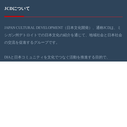
JCDについて
JAPAN CULTURAL DEVELOPMENT（日本文化開発）、通称JCDは、ミ
シガン州デトロイトでの日本文化の紹介を通じて、地域社会と日本社会
の交流を促進するグループです。
DIAと日本コミュニティを文化でつなぐ活動を推進する目的で、
JCD（日本文化開発：大光敬史が主幹）が2016年の末ごろより活動を開
始しました。JCDは、デトロイト地域社会の浮上に役に立てるべく、日
本の伝統・現代文化イベントを、DIAを舞台に企画・実行しています。
ギャラリー