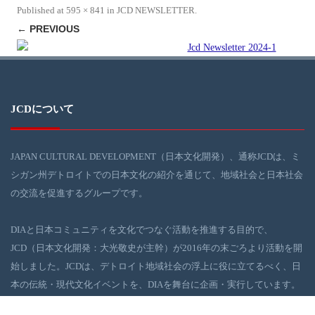
Published
at
595 × 841
in
JCD NEWSLETTER
.
← PREVIOUS
JCDについて
JAPAN CULTURAL DEVELOPMENT（日本文化開発）、通称JCDは、ミ
シガン州デトロイトでの日本文化の紹介を通じて、地域社会と日本社会
の交流を促進するグループです。
DIAと日本コミュニティを文化でつなぐ活動を推進する目的で、
JCD（日本文化開発：大光敬史が主幹）が2016年の末ごろより活動を開
始しました。JCDは、デトロイト地域社会の浮上に役に立てるべく、日
本の伝統・現代文化イベントを、DIAを舞台に企画・実行しています。