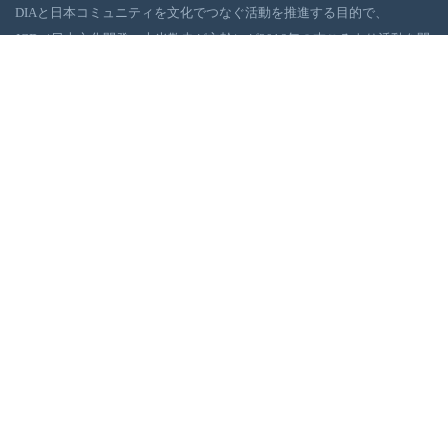
DIAと日本コミュニティを文化でつなぐ活動を推進する目的で、
JCD（日本文化開発：大光敬史が主幹）が2016年の末ごろより活動を開
始しました。JCDは、デトロイト地域社会の浮上に役に立てるべく、日
本の伝統・現代文化イベントを、DIAを舞台に企画・実行しています。
ギャラリー
お問い合わせ
JCDへのお問い合わせ・ご質問はお問い合わせページのフォームをご利
用になり、送信ください。
＊返信にお時間をいただく場合がございます。予めご了承ください。