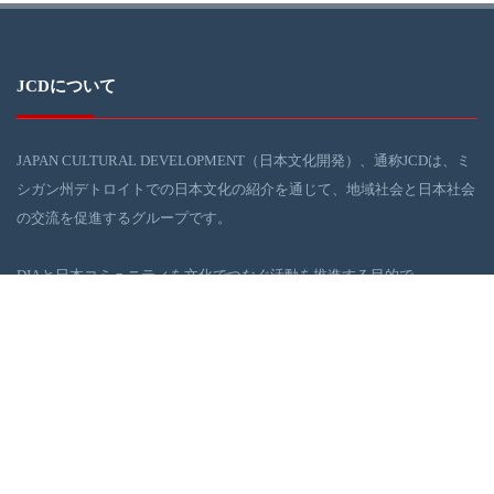
JCDについて
JAPAN CULTURAL DEVELOPMENT（日本文化開発）、通称JCDは、ミ
シガン州デトロイトでの日本文化の紹介を通じて、地域社会と日本社会
の交流を促進するグループです。
DIAと日本コミュニティを文化でつなぐ活動を推進する目的で、
JCD（日本文化開発：大光敬史が主幹）が2016年の末ごろより活動を開
始しました。JCDは、デトロイト地域社会の浮上に役に立てるべく、日
本の伝統・現代文化イベントを、DIAを舞台に企画・実行しています。
ギャラリー