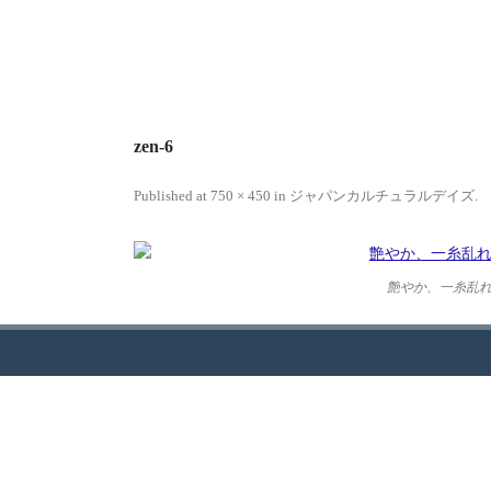
zen-6
Published
at
750 × 450
in
ジャパンカルチュラルデイズ
.
艶やか、一糸乱
JCDについて
ギャラ
JAPAN CULTURAL DEVELOPMENT（日本