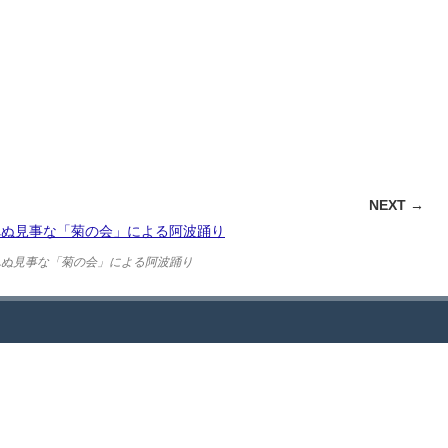
NEXT →
れぬ見事な「菊の会」による阿波踊り
リー
お問い合わせ
JCDへのお問い合わせ・ご質問はお