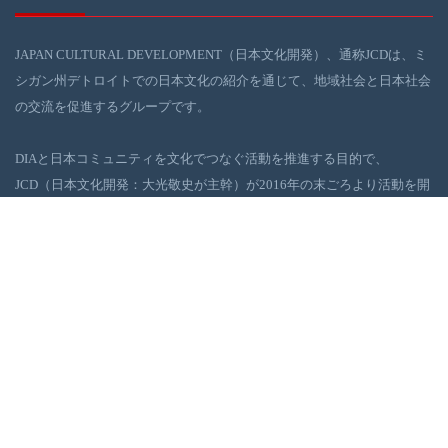
JAPAN CULTURAL DEVELOPMENT（日本文化開発）、通称JCDは、ミ
シガン州デトロイトでの日本文化の紹介を通じて、地域社会と日本社会
の交流を促進するグループです。
DIAと日本コミュニティを文化でつなぐ活動を推進する目的で、
JCD（日本文化開発：大光敬史が主幹）が2016年の末ごろより活動を開
始しました。JCDは、デトロイト地域社会の浮上に役に立てるべく、日
本の伝統・現代文化イベントを、DIAを舞台に企画・実行しています。
ギャラリー