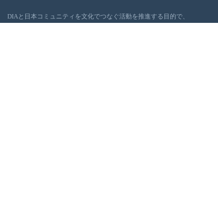
DIAと日本コミュニティを文化でつなぐ活動を推進する目的で、
JCD（日本文化開発：大光敬史が主幹）が2016年の末ごろより活動を開
始しました。JCDは、デトロイト地域社会の浮上に役に立てるべく、日
本の伝統・現代文化イベントを、DIAを舞台に企画・実行しています。
ギャラリー
お問い合わせ
JCDへのお問い合わせ・ご質問はお問い合わせページのフォームをご利
用になり、送信ください。