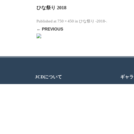
ひな祭り 2018
Published
at
750 × 450
in
ひな祭り -2018-
.
← PREVIOUS
JCDについて
ギャラ
JAPAN CULTURAL DEVELOPMENT（日本
文化開発）、通称JCDは、ミシガン州デト
ロイトでの日本文化の紹介を通じて、地域
社会と日本社会の交流を促進するグループ
です。