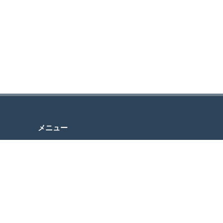
メニュー
問い合
HOME
り、送
ABOUT
MESSAGE
ざいま