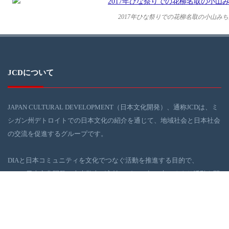
2017年ひな祭りでの花柳名取の小山み
JCDについて
JAPAN CULTURAL DEVELOPMENT（日本文化開発）、通称JCDは、ミ
シガン州デトロイトでの日本文化の紹介を通じて、地域社会と日本社会
の交流を促進するグループです。
DIAと日本コミュニティを文化でつなぐ活動を推進する目的で、
JCD（日本文化開発：大光敬史が主幹）が2016年の末ごろより活動を開
始しました。JCDは、デトロイト地域社会の浮上に役に立てるべく、日
本の伝統・現代文化イベントを、DIAを舞台に企画・実行しています。
ギャラリー