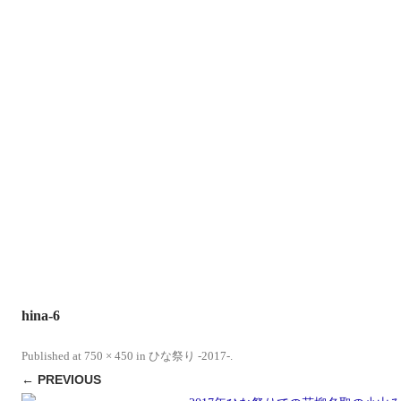
hina-6
Published
at
750 × 450
in
ひな祭り -2017-
.
← PREVIOUS