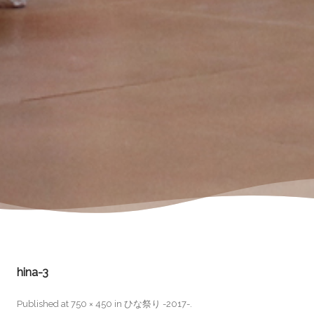
hina-3
Published
at
750 × 450
in
ひな祭り -2017-
.