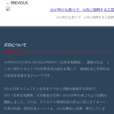
← PREVIOUS
2017年ひな祭りで、11月に招聘する工芸
JCDについて
JAPAN CULTURAL DEVELOPMENT（日本文化開発）、通称JCDは、ミ
シガン州デトロイトでの日本文化の紹介を通じて、地域社会と日本社会
の交流を促進するグループです。
DIAと日本コミュニティを文化でつなぐ活動を推進する目的で、
JCD（日本文化開発：大光敬史が主幹）が2016年の末ごろより活動を
開始しました。JCDは、デトロイト地域社会の浮上に役に立てるべく、
日本の伝統・現代文化イベントを、DIAを舞台に企画・実行していま