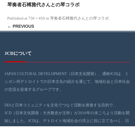
琴奏者石榑雅代さんとの琴コラボ
Published
at
750 × 450
in
琴奏者石榑雅代さんとの琴コラボ
.
← PREVIOUS
JCDについて
JAPAN CULTURAL DEVELOPMENT（日本文化開発）、通称JCDは、ミ
シガン州デトロイトでの日本文化の紹介を通じて、地域社会と日本社会
の交流を促進するグループです。
DIAと日本コミュニティを文化でつなぐ活動を推進する目的で、
JCD（日本文化開発：大光敬史が主幹）が2016年の末ごろより活動を開
始しました。JCDは、デトロイト地域社会の浮上に役に立てるべく、日
本の伝統・現代文化イベントを、DIAを舞台に企画・実行しています。