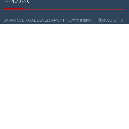
JCDについて
JAPAN CULTURAL DEVELOPMENT（日本文化開発）、通称JCDは、ミ
シガン州デトロイトでの日本文化の紹介を通じて、地域社会と日本社会
の交流を促進するグループです。
DIAと日本コミュニティを文化でつなぐ活動を推進する目的で、
JCD（日本文化開発：大光敬史が主幹）が2016年の末ごろより活動を
開始しました。JCDは、デトロイト地域社会の浮上に役に立てるべく、
日本の伝統・現代文化イベントを、DIAを舞台に企画・実行していま
す。
ギャラリー