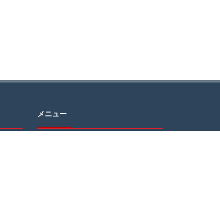
メニュー
問い合
HOME
り、送
ABOUT
MESSAGE
ざいま
GALLERY