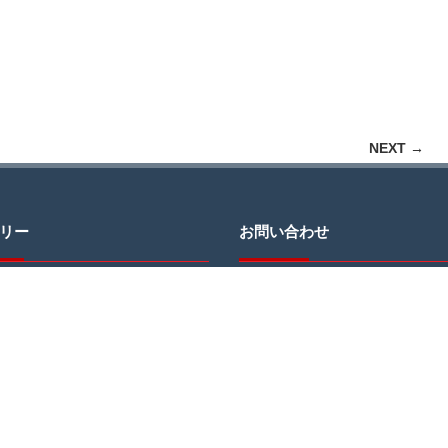
NEXT →
リー
お問い合わせ
JCDへのお問い合わせ・ご質問はお
わせページのフォームをご利用にな
信ください。
＊返信にお時間をいただく場合がご
す。予めご了承ください。