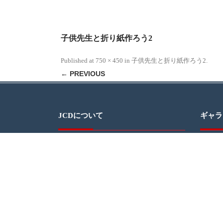
子供先生と折り紙作ろう2
Published
at
750 × 450
in
子供先生と折り紙作ろう2
.
← PREVIOUS
JCDについて
ギャラ
JAPAN CULTURAL DEVELOPMENT（日本
文化開発）、通称JCDは、ミシガン州デト
ロイトでの日本文化の紹介を通じて、地域
社会と日本社会の交流を促進するグループ
です。